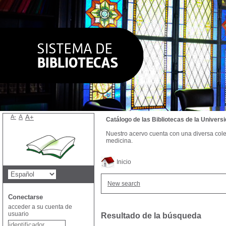
A-
A
A+
Catálogo de las Bibliotecas de la Univer
Nuestro acervo cuenta con una diversa colecc
medicina.
Inicio
New search
Conectarse
acceder a su cuenta de
usuario
Resultado de la búsqueda