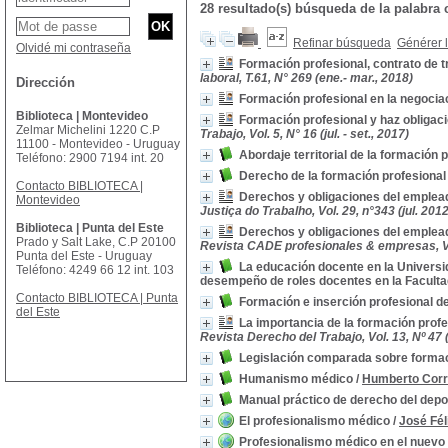
28 resultado(s) búsqueda de la palab
Refinar búsqueda
Générer l
Olvidé mi contraseña
Formación profesional, contrato de 
laboral, T.61, N° 269 (ene.- mar., 2018)
Dirección
Formación profesional en la negocia
Biblioteca | Montevideo
Formación profesional y haz obligacio
Zelmar Michelini 1220 C.P
Trabajo, Vol. 5, N° 16 (jul. - set., 2017)
11100 - Montevideo - Uruguay
Abordaje territorial de la formación 
Teléfono: 2900 7194 int. 20
Derecho de la formación profesiona
Contacto BIBLIOTECA |
Derechos y obligaciones del emplead
Montevideo
Justiça do Trabalho, Vol. 29, n°343 (jul. 2012
Biblioteca | Punta del Este
Derechos y obligaciones del emplead
Prado y Salt Lake, C.P 20100
Revista CADE profesionales & empresas, Vol
Punta del Este - Uruguay
La educación docente en la Universid
Teléfono: 4249 66 12 int. 103
desempeño de roles docentes en la Facult
Contacto BIBLIOTECA | Punta
Formación e inserción profesional de 
del Este
La importancia de la formación profe
Revista Derecho del Trabajo, Vol. 13, Nº 47 (a
Legislación comparada sobre formaci
Humanismo médico
/
Humberto Cor
Manual práctico de derecho del depo
El profesionalismo médico
/
José Fél
Profesionalismo médico en el nuevo m