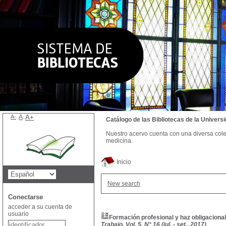
A-
A
A+
Catálogo de las Bibliotecas de la Univer
Nuestro acervo cuenta con una diversa colecc
medicina.
Inicio
New search
Conectarse
acceder a su cuenta de
usuario
Formación profesional y haz obligacional 
Trabajo, Vol. 5, N° 16 (jul. - set., 2017)