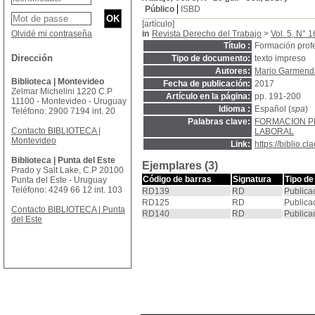
Público
ISBD
[artículo]
Olvidé mi contraseña
in
Revista Derecho del Trabajo
>
Vol. 5, N° 16
Título :
Formación profe
Dirección
Tipo de documento:
texto impreso
Autores:
Mario Garmendi
Biblioteca | Montevideo
Fecha de publicación:
2017
Zelmar Michelini 1220 C.P
Artículo en la página:
pp. 191-200
11100 - Montevideo - Uruguay
Idioma :
Español (
spa
)
Teléfono: 2900 7194 int. 20
Palabras clave:
FORMACION P
Contacto BIBLIOTECA |
LABORAL
Montevideo
Link:
https://biblio.
Biblioteca | Punta del Este
Ejemplares (3)
Prado y Salt Lake, C.P 20100
Código de barras
Signatura
Tipo de
Punta del Este - Uruguay
Teléfono: 4249 66 12 int. 103
RD139
RD
Publica
RD125
RD
Publica
Contacto BIBLIOTECA | Punta
RD140
RD
Publica
del Este