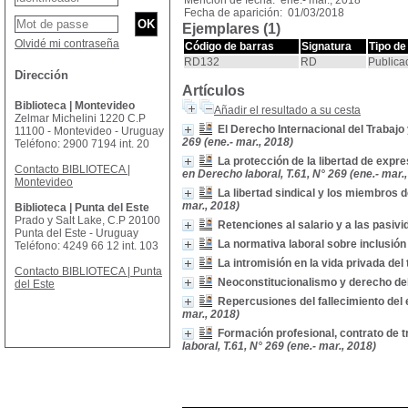
Mención de fecha: ene.- mar., 2018
Fecha de aparición: 01/03/2018
Ejemplares (1)
Olvidé mi contraseña
Código de barras
Signatura
Tipo de
RD132
RD
Publica
Dirección
Artículos
Biblioteca | Montevideo
Añadir el resultado a su cesta
Zelmar Michelini 1220 C.P
El Derecho Internacional del Trabajo 
11100 - Montevideo - Uruguay
269 (ene.- mar., 2018)
Teléfono: 2900 7194 int. 20
La protección de la libertad de expr
Contacto BIBLIOTECA |
en Derecho laboral, T.61, N° 269 (ene.- mar.
Montevideo
La libertad sindical y los miembros d
mar., 2018)
Biblioteca | Punta del Este
Prado y Salt Lake, C.P 20100
Retenciones al salario y a las pasiv
Punta del Este - Uruguay
La normativa laboral sobre inclusión
Teléfono: 4249 66 12 int. 103
La intromisión en la vida privada del
Contacto BIBLIOTECA | Punta
Neoconstitucionalismo y derecho de
del Este
Repercusiones del fallecimiento del 
mar., 2018)
Formación profesional, contrato de 
laboral, T.61, N° 269 (ene.- mar., 2018)