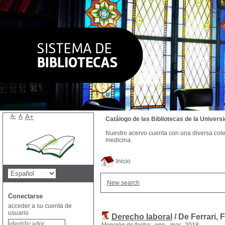
A-
A
A+
Catálogo de las Bibliotecas de la Univer
Nuestro acervo cuenta con una diversa colecc
medicina.
Inicio
New search
Conectarse
acceder a su cuenta de
usuario
Derecho laboral
/ De Ferrari, 