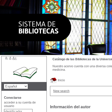
A-
A
A+
Catálogo de las Bibliotecas de la Univer
Nuestro acervo cuenta con una diversa colecc
medicina.
Inicio
New search
Conectarse
acceder a su cuenta de
usuario
Información del autor