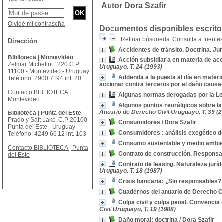
Autor Dora Szafir
Olvidé mi contraseña
Documentos disponibles escritos
Refinar búsqueda
Consulta a fuente
Dirección
Accidentes de tránsito. Doctrina. Ju
Biblioteca | Montevideo
Acción subsidiaria en materia de ac
Zelmar Michelini 1220 C.P
Uruguayo, T. 24 (1993)
11100 - Montevideo - Uruguay
Addenda a la puesta al día en materi
Teléfono: 2900 7194 int. 20
accionar contra terceros por el daño causad
Contacto BIBLIOTECA |
Algunas normas derogadas por la Le
Montevideo
Algunos puntos neurálgicos sobre la
Anuario de Derecho Civil Uruguayo, T. 39 (
Biblioteca | Punta del Este
Prado y Salt Lake, C.P 20100
Consumidores
/
Dora Szafir
Punta del Este - Uruguay
Consumidores : análisis exegético d
Teléfono: 4249 66 12 int. 103
Consumo sustentable y medio ambie
Contacto BIBLIOTECA | Punta
Contrato de construcción. Responsa
del Este
Contrato de leasing. Naturaleza jurí
Uruguayo, T. 18 (1987)
Crisis bancaria: ¿Sin responsables?
Cuadernos del anuario de Derecho C
Culpa civil y culpa penal. Convencia d
Civil Uruguayo, T. 19 (1988)
Daño moral: doctrina
/
Dora Szafir