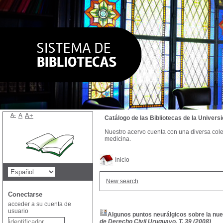
A-
A
A+
Catálogo de las Bibliotecas de la Univer
Nuestro acervo cuenta con una diversa colecc
medicina.
Inicio
New search
Conectarse
acceder a su cuenta de
usuario
Algunos puntos neurálgicos sobre la nu
de Derecho Civil Uruguayo, T. 39 (2008)