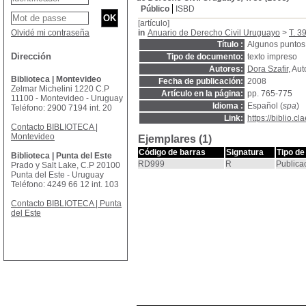
Público
ISBD
[artículo]
Olvidé mi contraseña
in
Anuario de Derecho Civil Uruguayo
>
T. 3
Título :
Algunos puntos 
Dirección
Tipo de documento:
texto impreso
Autores:
Dora Szafir
, Aut
Biblioteca | Montevideo
Fecha de publicación:
2008
Zelmar Michelini 1220 C.P
Artículo en la página:
pp. 765-775
11100 - Montevideo - Uruguay
Idioma :
Español (
spa
)
Teléfono: 2900 7194 int. 20
Link:
https://biblio.
Contacto BIBLIOTECA |
Montevideo
Ejemplares (1)
Código de barras
Signatura
Tipo de
Biblioteca | Punta del Este
RD999
R
Publica
Prado y Salt Lake, C.P 20100
Punta del Este - Uruguay
Teléfono: 4249 66 12 int. 103
Contacto BIBLIOTECA | Punta
del Este