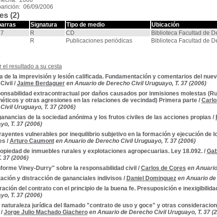
 fecha: 2006
arición: 06/09/2006
es (2)
barras
Signatura
Tipo de medio
Ubicación
37
R
CD
Biblioteca Facultad de 
R
Publicaciones periódicas
Biblioteca Facultad de 
s
 el resultado a su cesta
a de la imprevisión y lesión calificada. Fundamentación y comentarios del nuev
Civil
/
Jaime Berdaguer
en Anuario de Derecho Civil Uruguayo, T. 37 (2006)
onsabilidad extracontractual por daños causados por inmisiones molestas (R
éticos y otras agresiones en las relaciones de vecindad) Primera parte
/
Carlo
Civil Uruguayo, T. 37 (2006)
anancias de la sociedad anónima y los frutos civiles de las acciones propias
/
yo, T. 37 (2006)
ayentes vulnerables por inequilibrio subjetivo en la formación y ejecución de
es
/
Arturo Caumont
en Anuario de Derecho Civil Uruguayo, T. 37 (2006)
opiedad de inmuebles rurales y explotaciones agropecuarias. Ley 18.092.
/
Gab
. 37 (2006)
nforme Viney-Durry" sobre la responsabilidad civil
/
Carlos de Cores
en Anuario
ación y distracción de gananciales indivisos
/
Daniel Dominguez
en Anuario de 
ración del contrato con el principio de la buena fe. Presuposición e inexigibilida
yo, T. 37 (2006)
 naturaleza jurídica del llamado "contrato de uso y goce" y otras consideracion
/
Jorge Julio Machado Giachero
en Anuario de Derecho Civil Uruguayo, T. 37 (