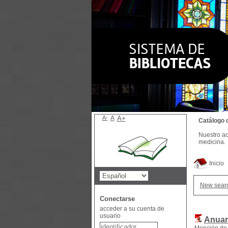
A-
A
A+
Catálogo 
Nuestro ac
medicina.
Inicio
New sear
Conectarse
acceder a su cuenta de
usuario
Anuar