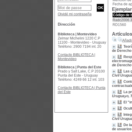
Mención de
Fecha de ap
Ejemplar
Olvidé mi contraseña
Código de 
Radc2006.
Dirección
RD1560
Artículo
Biblioteca | Montevideo
Zelmar Michelini 1220 C.P
Añadir
11100 - Montevideo - Uruguay
Teléfono: 2900 7194 int. 20
Teorí
de Derecho 
Contacto BIBLIOTECA |
Resp
Montevideo
electromagn
de Derecho 
Biblioteca | Punta del Este
Prado y Salt Lake, C.P 20100
Las g
Punta del Este - Uruguay
Civil Urugua
Teléfono: 4249 66 12 int. 103
Contr
contractual
Contacto BIBLIOTECA | Punta
del Este
La pr
Uruguayo, T
El "i
Ocult
Integ
Civil Urugua
De la
de usuarios