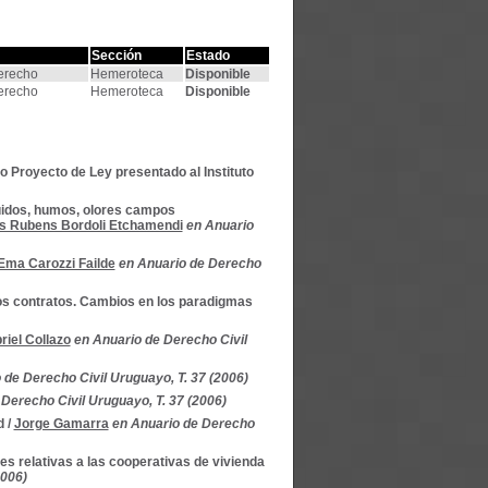
Sección
Estado
Derecho
Hemeroteca
Disponible
Derecho
Hemeroteca
Disponible
o Proyecto de Ley presentado al Instituto
uidos, humos, olores campos
s Rubens Bordoli Etchamendi
en Anuario
Ema Carozzi Failde
en Anuario de Derecho
 los contratos. Cambios en los paradigmas
riel Collazo
en Anuario de Derecho Civil
 de Derecho Civil Uruguayo, T. 37 (2006)
Derecho Civil Uruguayo, T. 37 (2006)
d
/
Jorge Gamarra
en Anuario de Derecho
es relativas a las cooperativas de vivienda
2006)