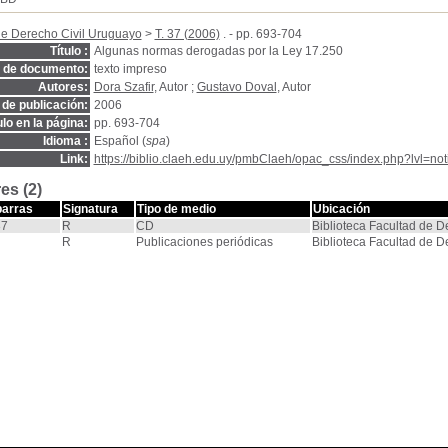
de Derecho Civil Uruguayo
>
T. 37 (2006)
. - pp. 693-704
Título :
Algunas normas derogadas por la Ley 17.250
o de documento:
texto impreso
Autores:
Dora Szafir
, Autor ;
Gustavo Doval
, Autor
de publicación:
2006
ulo en la página:
pp. 693-704
Idioma :
Español (
spa
)
Link:
https://biblio.claeh.edu.uy/pmbClaeh/opac_css/index.php?lvl=no
es (2)
barras
Signatura
Tipo de medio
Ubicación
37
R
CD
Biblioteca Facultad de 
R
Publicaciones periódicas
Biblioteca Facultad de 