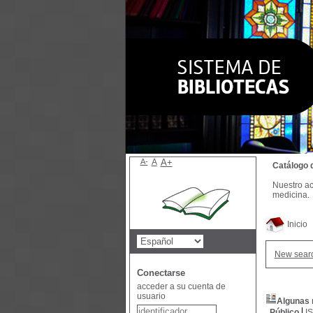
A-
A
A+
Catálogo 
Nuestro ac
medicina.
Inicio
New sear
Conectarse
acceder a su cuenta de
usuario
Algunas 
Público
I