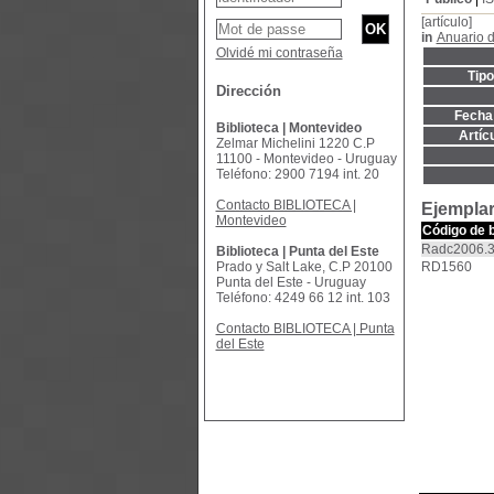
[artículo]
in
Anuario 
Olvidé mi contraseña
Tip
Dirección
Fecha 
Biblioteca | Montevideo
Artíc
Zelmar Michelini 1220 C.P
11100 - Montevideo - Uruguay
Teléfono: 2900 7194 int. 20
Contacto BIBLIOTECA |
Ejemplar
Montevideo
Código de 
Radc2006.
Biblioteca | Punta del Este
Prado y Salt Lake, C.P 20100
RD1560
Punta del Este - Uruguay
Teléfono: 4249 66 12 int. 103
Contacto BIBLIOTECA | Punta
del Este