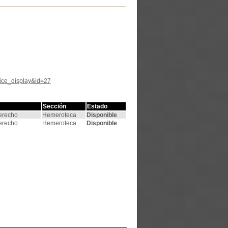
tice_display&id=27
Sección
Estado
Derecho
Hemeroteca
Disponible
Derecho
Hemeroteca
Disponible