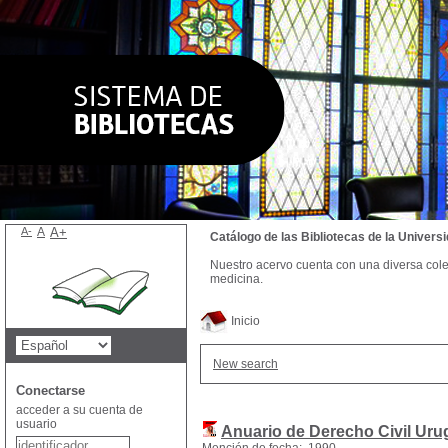
A-
A
A+
Catálogo de las Bibliotecas de la Univer
Nuestro acervo cuenta con una diversa colecc
medicina.
Inicio
New search
Conectarse
acceder a su cuenta de
usuario
Anuario de Derecho Civil Ur