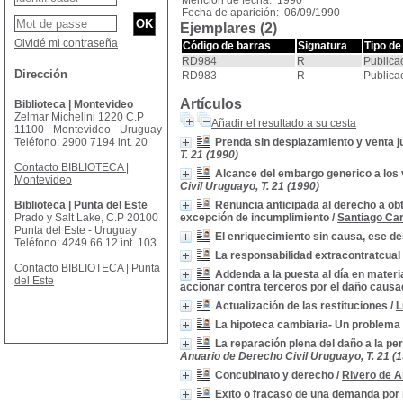
Mención de fecha: 1990
Fecha de aparición: 06/09/1990
Ejemplares (2)
Olvidé mi contraseña
Código de barras
Signatura
Tipo de
RD984
R
Publica
Dirección
RD983
R
Publica
Artículos
Biblioteca | Montevideo
Zelmar Michelini 1220 C.P
Añadir el resultado a su cesta
11100 - Montevideo - Uruguay
Teléfono: 2900 7194 int. 20
Prenda sin desplazamiento y venta j
T. 21 (1990)
Contacto BIBLIOTECA |
Alcance del embargo generico a los v
Montevideo
Civil Uruguayo, T. 21 (1990)
Biblioteca | Punta del Este
Renuncia anticipada al derecho a obte
Prado y Salt Lake, C.P 20100
excepción de incumplimiento
/
Santiago Car
Punta del Este - Uruguay
El enriquecimiento sin causa, ese d
Teléfono: 4249 66 12 int. 103
La responsabilidad extracontratcual 
Contacto BIBLIOTECA | Punta
Addenda a la puesta al día en materi
del Este
accionar contra terceros por el daño causad
Actualización de las restituciones
/
L
La hipoteca cambiaria- Un problema 
La reparación plena del daño a la per
Anuario de Derecho Civil Uruguayo, T. 21 (
Concubinato y derecho
/
Rivero de A
Exito o fracaso de una demanda por r