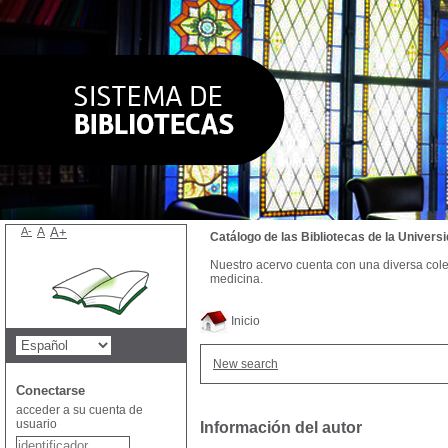
A-
A
A+
Catálogo de las Bibliotecas de la Univer
Nuestro acervo cuenta con una diversa colecc
medicina.
Inicio
New search
Conectarse
acceder a su cuenta de
usuario
Información del autor