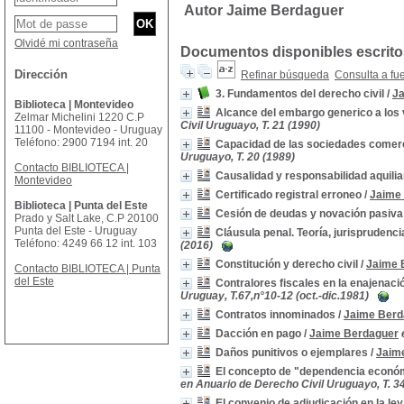
Autor Jaime Berdaguer
Olvidé mi contraseña
Documentos disponibles escritos
Dirección
Refinar búsqueda
Consulta a fu
3. Fundamentos del derecho civil
/
J
Biblioteca | Montevideo
Alcance del embargo generico a los v
Zelmar Michelini 1220 C.P
Civil Uruguayo, T. 21 (1990)
11100 - Montevideo - Uruguay
Teléfono: 2900 7194 int. 20
Capacidad de las sociedades comerc
Uruguayo, T. 20 (1989)
Contacto BIBLIOTECA |
Causalidad y responsabilidad aquili
Montevideo
Certificado registral erroneo
/
Jaime
Biblioteca | Punta del Este
Cesión de deudas y novación pasiva
Prado y Salt Lake, C.P 20100
Punta del Este - Uruguay
Cláusula penal. Teoría, jurisprudenci
Teléfono: 4249 66 12 int. 103
(2016)
Constitución y derecho civil
/
Jaime 
Contacto BIBLIOTECA | Punta
del Este
Contralores fiscales en la enajenac
Uruguay, T.67,n°10-12 (oct.-dic.1981)
Contratos innominados
/
Jaime Berd
Dacción en pago
/
Jaime Berdaguer
Daños punitivos o ejemplares
/
Jaim
El concepto de "dependencia económi
en Anuario de Derecho Civil Uruguayo, T. 3
El convenio de adjudicación en la l