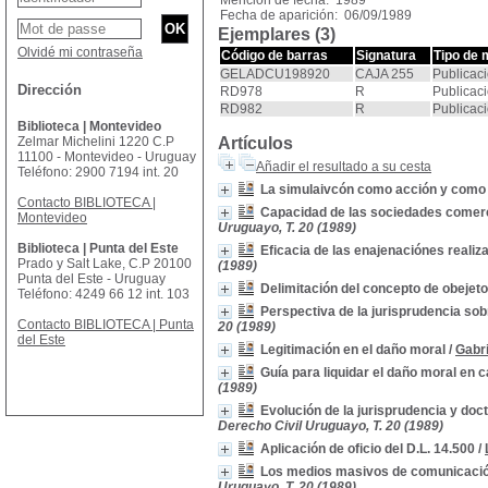
Mención de fecha: 1989
Fecha de aparición: 06/09/1989
Ejemplares (3)
Olvidé mi contraseña
Código de barras
Signatura
Tipo de 
GELADCU198920
CAJA 255
Publicac
Dirección
RD978
R
Publicac
RD982
R
Publicac
Biblioteca | Montevideo
Zelmar Michelini 1220 C.P
Artículos
11100 - Montevideo - Uruguay
Añadir el resultado a su cesta
Teléfono: 2900 7194 int. 20
La simulaivcón como acción y como
Contacto BIBLIOTECA |
Capacidad de las sociedades comerc
Montevideo
Uruguayo, T. 20 (1989)
Biblioteca | Punta del Este
Eficacia de las enajenaciónes realiz
Prado y Salt Lake, C.P 20100
(1989)
Punta del Este - Uruguay
Delimitación del concepto de obejeto
Teléfono: 4249 66 12 int. 103
Perspectiva de la jurisprudencia so
Contacto BIBLIOTECA | Punta
20 (1989)
del Este
Legitimación en el daño moral
/
Gabr
Guía para liquidar el daño moral en 
(1989)
Evolución de la jurisprudencia y doc
Derecho Civil Uruguayo, T. 20 (1989)
Aplicación de oficio del D.L. 14.500
/
Los medios masivos de comunicación
Uruguayo, T. 20 (1989)