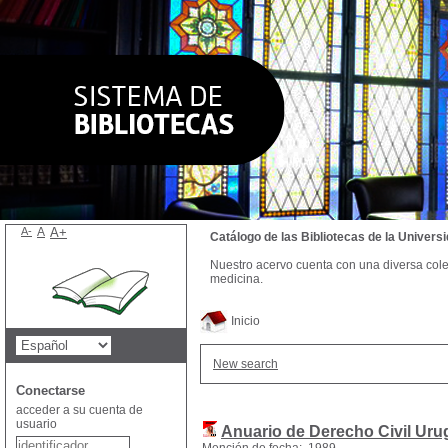
A-
A
A+
Catálogo de las Bibliotecas de la Univer
Nuestro acervo cuenta con una diversa colecc
medicina.
Inicio
New search
Conectarse
acceder a su cuenta de
usuario
Anuario de Derecho Civil Ur