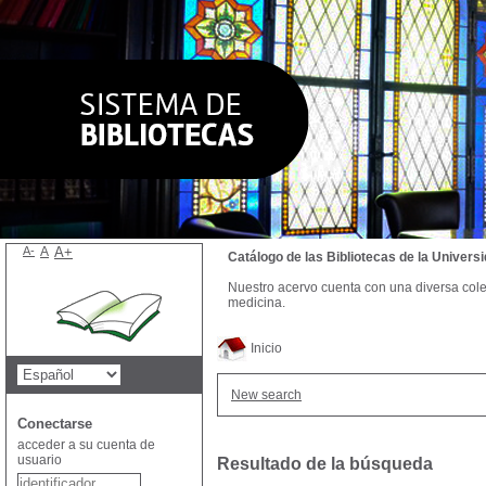
A-
A
A+
Catálogo de las Bibliotecas de la Univer
Nuestro acervo cuenta con una diversa colecc
medicina.
Inicio
New search
Conectarse
acceder a su cuenta de
usuario
Resultado de la búsqueda