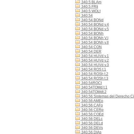
340.5 BLAm
340.5 FRIi
340.5 WOLt
340.54
340.54 BONd
340.54 BONd v.4
340.54 BONd v.5
340.54 BONh
340.54 BONh V.I
340.54 BONh v.II
340.54 CON
340.54 DER
340.54 HUVd v.1
340.54 HUVd v.2
340.54 HUVd v.3
340.54 ROS t.1
340.54 ROSh t.2
340.54 ROSh t.3
340.54ROCt
340.54TOMd t.1
340.54TOMdt.2
340.56 Sistemas del Derecho Ci
340.56 AMEo
340.56 CAFo
340.56 CERp
340.56 COEd
340.56 DELc
340.56 DELd
340.56 DEVs
340.56 DIAs