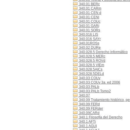
340.01 BERc
340.01 CARm
340.01 CEN d
340.01 CENi
340.01 COUc
340.01 GARj
340.01 SORs
340.016 LIS
340.016 SAYr
340.01ROSs
340.02 DURe
340.028.5 Derecho informático
340.028.5 MERc
340.028.5 ROVd
340.028.5 VIEm
340.028.5AICs
340.028.5DELd
340.03 COUv
340.03 COUv 3a. ed 2006
340.03 PALb
340.03 PALb Tomo2
340.07
340.09 Tratamiento histórico, g
340.09 FERd
340.09 FERder
340.09CARd
340.1 Filosofía del Derecho
340.1 AFTi
340.1 AGUj