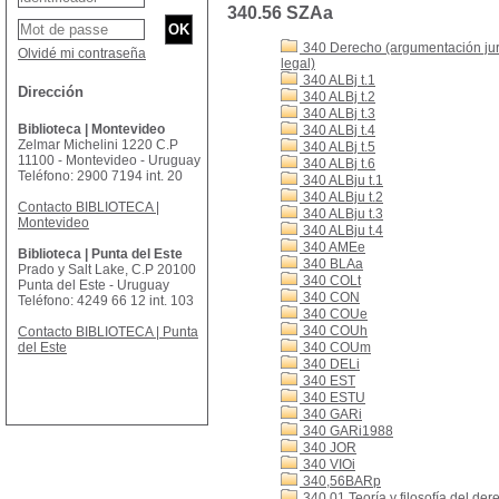
340.56 SZAa
340 Derecho (argumentación jurí
Olvidé mi contraseña
legal)
340 ALBj t.1
Dirección
340 ALBj t.2
340 ALBj t.3
Biblioteca | Montevideo
340 ALBj t.4
Zelmar Michelini 1220 C.P
340 ALBj t.5
11100 - Montevideo - Uruguay
340 ALBj t.6
Teléfono: 2900 7194 int. 20
340 ALBju t.1
340 ALBju t.2
Contacto BIBLIOTECA |
340 ALBju t.3
Montevideo
340 ALBju t.4
340 AMEe
Biblioteca | Punta del Este
340 BLAa
Prado y Salt Lake, C.P 20100
340 COLt
Punta del Este - Uruguay
340 CON
Teléfono: 4249 66 12 int. 103
340 COUe
340 COUh
Contacto BIBLIOTECA | Punta
del Este
340 COUm
340 DELi
340 EST
340 ESTU
340 GARi
340 GARi1988
340 JOR
340 VIOi
340,56BARp
340.01 Teoría y filosofía del der