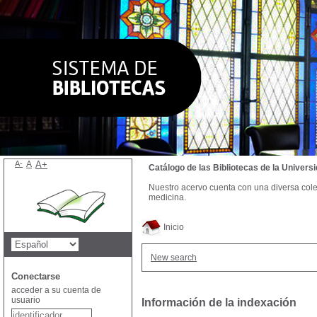
A-
A
A+
Catálogo de las Bibliotecas de la Univer
Nuestro acervo cuenta con una diversa colecc
medicina.
Inicio
New search
Conectarse
acceder a su cuenta de
usuario
Información de la indexación