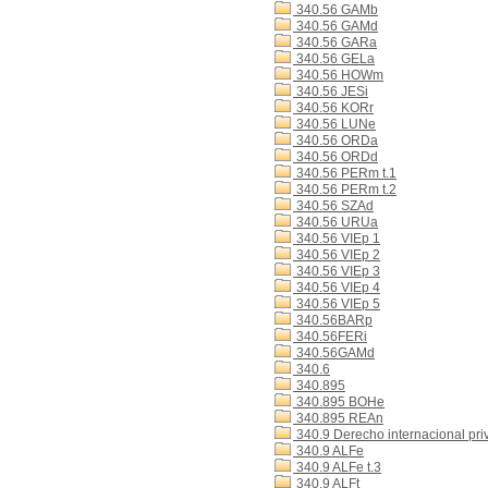
340.56 GAMb
340.56 GAMd
340.56 GARa
340.56 GELa
340.56 HOWm
340.56 JESi
340.56 KORr
340.56 LUNe
340.56 ORDa
340.56 ORDd
340.56 PERm t.1
340.56 PERm t.2
340.56 SZAd
340.56 URUa
340.56 VIEp 1
340.56 VIEp 2
340.56 VIEp 3
340.56 VIEp 4
340.56 VIEp 5
340.56BARp
340.56FERi
340.56GAMd
340.6
340.895
340.895 BOHe
340.895 REAn
340.9 Derecho internacional pri
340.9 ALFe
340.9 ALFe t.3
340.9 ALFt