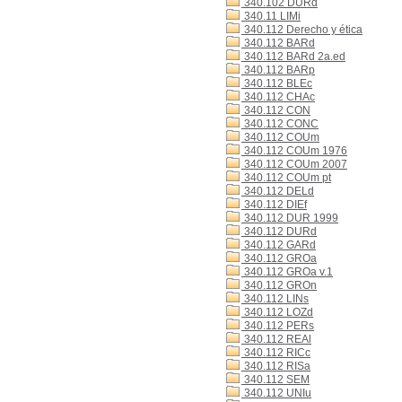
340.102 DURd
340.11 LIMi
340.112 Derecho y ética
340.112 BARd
340.112 BARd 2a.ed
340.112 BARp
340.112 BLEc
340.112 CHAc
340.112 CON
340.112 CONC
340.112 COUm
340.112 COUm 1976
340.112 COUm 2007
340.112 COUm pt
340.112 DELd
340.112 DIEf
340.112 DUR 1999
340.112 DURd
340.112 GARd
340.112 GROa
340.112 GROa v.1
340.112 GROn
340.112 LINs
340.112 LOZd
340.112 PERs
340.112 REAl
340.112 RICc
340.112 RISa
340.112 SEM
340.112 UNIu