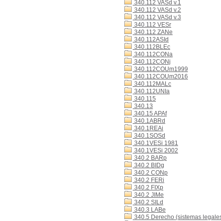
340.112 VASd v.1
340.112 VASd v.2
340.112 VASd v.3
340.112 VESr
340.112 ZANe
340.112ASId
340.112BLEc
340.112CONa
340.112CONj
340.112COUm1999
340.112COUm2016
340.112MALc
340.112UNIa
340.115
340.13
340.15 APAf
340.1ABRd
340.1REAi
340.1SOSd
340.1VESi 1981
340.1VESi 2002
340.2 BARp
340.2 BIDg
340.2 CONp
340.2 FERi
340.2 FIXp
340.2 JIMe
340.2 SILd
340.3 LABe
340.5 Derecho (sistemas legales)