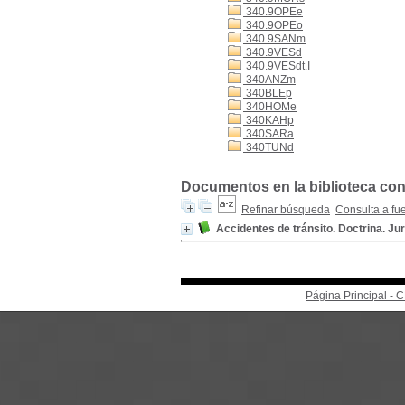
340.9OPEe
340.9OPEo
340.9SANm
340.9VESd
340.9VESdt.I
340ANZm
340BLEp
340HOMe
340KAHp
340SARa
340TUNd
Documentos en la biblioteca con 
Refinar búsqueda
Consulta a fu
Accidentes de tránsito. Doctrina. Ju
Página Principal -