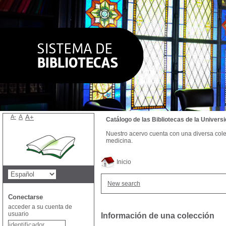
A-
A
A+
Catálogo de las Bibliotecas de la Univer
Nuestro acervo cuenta con una diversa colecc
medicina.
Inicio
New search
Conectarse
acceder a su cuenta de
usuario
Información de una colección