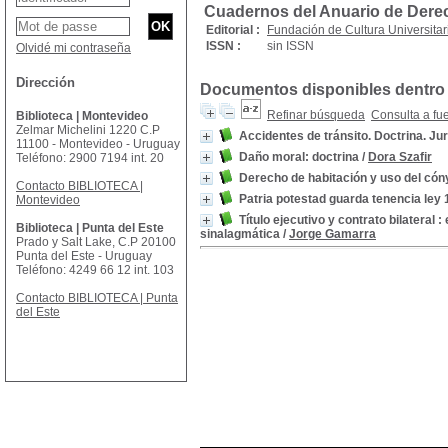
Cuadernos del Anuario de Dere
Editorial :
Fundación de Cultura Universitar
ISSN :
sin ISSN
Olvidé mi contraseña
Dirección
Documentos disponibles dentro 
Refinar búsqueda
Consulta a fu
Biblioteca | Montevideo
Zelmar Michelini 1220 C.P
Accidentes de tránsito. Doctrina. Ju
11100 - Montevideo - Uruguay
Daño moral: doctrina
/
Dora Szafir
Teléfono: 2900 7194 int. 20
Derecho de habitación y uso del cón
Contacto BIBLIOTECA |
Patria potestad guarda tenencia ley 
Montevideo
Título ejecutivo y contrato bilateral 
Biblioteca | Punta del Este
sinalagmática
/
Jorge Gamarra
Prado y Salt Lake, C.P 20100
Punta del Este - Uruguay
Teléfono: 4249 66 12 int. 103
Contacto BIBLIOTECA | Punta
del Este