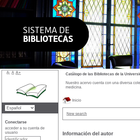
A-
A
A+
Catálogo de las Bibliotecas de la Univer
Nuestro acervo cuenta con una diversa colecc
medicina.
Inicio
New search
Conectarse
acceder a su cuenta de
usuario
Información del autor