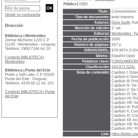
Público
ISBD
Título :
Consumidores : 
Olvidé mi contraseña
Tipo de documento:
texto impreso
Autores:
Dora Szafir
, Aut
Dirección
Mención de edición:
1° ed.
Editorial:
Montevideo : Fu
Biblioteca | Montevideo
Fecha de publicación:
2000
Zelmar Michelini 1220 C.P
11100 - Montevideo - Uruguay
Número de páginas:
357 p.
Teléfono: 2900 7194 int. 20
ISBN/ISSN/DL:
978-9974-2-03
Idioma :
Español (
spa
)
Contacto BIBLIOTECA |
Palabras clave:
CONSUMIDOR
Montevideo
Clasificación:
343.071 SZAc
Biblioteca | Punta del Este
Nota de contenido:
Capítulo I: Dis
Prado y Salt Lake, C.P 20100
Capítulo II: De
Punta del Este - Uruguay
Capítulo III: Pr
Teléfono: 4249 66 12 int. 103
Capítulo IV: De 
Capítulo V: De l
Contacto BIBLIOTECA | Punta
Capítulo VI: De 
del Este
Capítulo VII: Pr
Capítulo VIII: G
Capítulo IX: Pub
Capítulo X: Con
Capítulo XI: Cl
Capítulo XII: In
Capítulo XIII: 
Capítulo XIV: P
Link:
https://biblio.