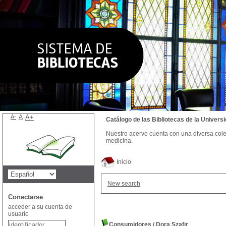
A-
A
A+
Catálogo de las Bibliotecas de la Univer
Nuestro acervo cuenta con una diversa colecc
medicina.
Inicio
New search
Conectarse
acceder a su cuenta de
usuario
Consumidores
/
Dora Szafir