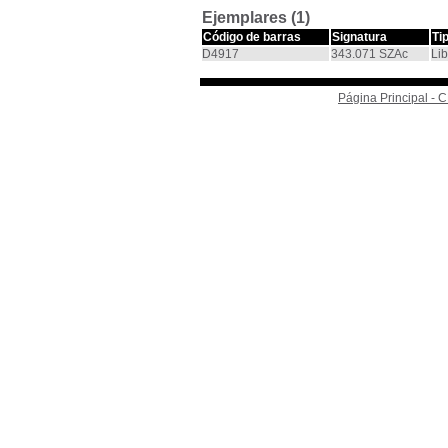
Ejemplares (1)
Código de barras
Signatura
Ti
D4917
343.071 SZAc
Lib
Página Principal -