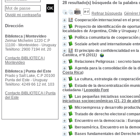
28 resultado(s) búsqueda de la palab
Refinar búsqueda
Générer l
Olvidé mi contraseña
Cooperación internacional en el pro
Dirección
Proyecto de identificación de oport
localidades de Argentina, Chile y Uruguay
/
Biblioteca | Montevideo
Política comunitaria de cooperación 
Zelmar Michelini 1220 C.P
Soziale arbeit und internationale ent
11100 - Montevideo - Uruguay
Teléfono: 2900 7194 int. 20
El principio de confidencialidad en la
Católica, n°6 (2011)
Contacto BIBLIOTECA |
Relaciones Peligrosas : secreto banc
Montevideo
Agenda para la consolidación de la 
Biblioteca | Punta del Este
Costa Rica)
Prado y Salt Lake, C.P 20100
La cultura, estrategia de cooperación
Punta del Este - Uruguay
Teléfono: 4249 66 12 int. 103
Estado de la descentralización munic
ciudadana
/
Leopoldo Font
Contacto BIBLIOTECA | Punta
Las pequeñas iniciativas socioeconó
del Este
iniciativas socioeconómicas (21, 23 de abr
Microempresa y desarrollo producti
Tratado de derecho electoral compa
Encuentro en la democracia : Europa
Iberoamérica. Encuentro en la demo
Bases fundamentales del Derecho In