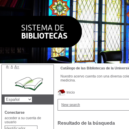
A-
A
A+
Catálogo de las Bibliotecas de la Univer
Nuestro acervo cuenta con una diversa colecc
medicina.
Inicio
New search
Conectarse
acceder a su cuenta de
usuario
Resultado de la búsqueda