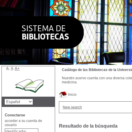
A-
A
A+
Catálogo de las Bibliotecas de la Univer
Nuestro acervo cuenta con una diversa colecc
medicina.
Inicio
New search
Conectarse
acceder a su cuenta de
usuario
Resultado de la búsqueda