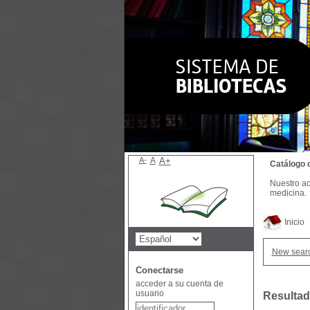
A-
A
A+
Catálogo 
Nuestro ac
medicina.
Inicio
New sear
Conectarse
acceder a su cuenta de
usuario
Resultad