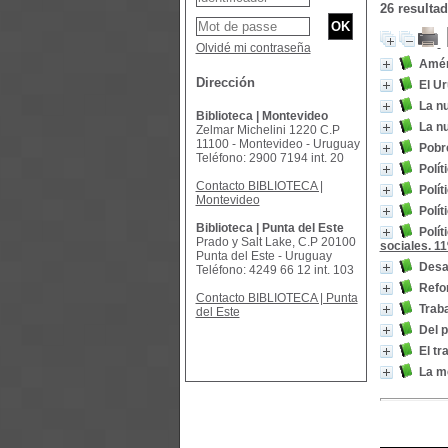
26 resulta
Olvidé mi contraseña
Améri
Dirección
El Ur
La nu
Biblioteca | Montevideo
La nu
Zelmar Michelini 1220 C.P
11100 - Montevideo - Uruguay
Pobre
Teléfono: 2900 7194 int. 20
Polít
Contacto BIBLIOTECA |
Polít
Montevideo
Polít
Biblioteca | Punta del Este
Polít
Prado y Salt Lake, C.P 20100
sociales. 1
Punta del Este - Uruguay
Desar
Teléfono: 4249 66 12 int. 103
Refo
Contacto BIBLIOTECA | Punta
Traba
del Este
Del p
El tr
La me