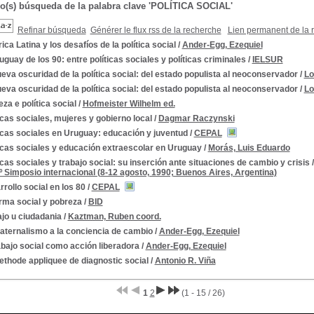
do(s) búsqueda de la palabra clave 'POLÍTICA SOCIAL'
Refinar búsqueda
Générer le flux rss de la recherche
Lien permanent de la 
ca Latina y los desafíos de la política social
/
Ander-Egg, Ezequiel
uguay de los 90: entre políticas sociales y políticas criminales
/
IELSUR
eva oscuridad de la política social: del estado populista al neoconservador
/
Lo
eva oscuridad de la política social: del estado populista al neoconservador
/
Lo
za e política social
/
Hofmeister Wilhelm ed.
icas sociales, mujeres y gobierno local
/
Dagmar Raczynski
icas sociales en Uruguay: educación y juventud
/
CEPAL
icas sociales y educación extraescolar en Uruguay
/
Morás, Luis Eduardo
icas sociales y trabajo social: su inserción ante situaciones de cambio y crisis
1º Simposio internacional (8-12 agosto, 1990; Buenos Aires, Argentina)
rollo social en los 80
/
CEPAL
rma social y pobreza
/
BID
jo u ciudadania
/
Kaztman, Ruben coord.
aternalismo a la conciencia de cambio
/
Ander-Egg, Ezequiel
abajo social como acción liberadora
/
Ander-Egg, Ezequiel
thode appliquee de diagnostic social
/
Antonio R. Viña
1
2
(1 - 15 / 26)