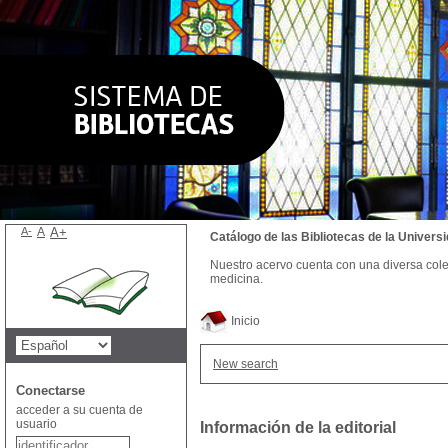
A-
A
A+
Catálogo de las Bibliotecas de la Univer
Nuestro acervo cuenta con una diversa colecc
medicina.
Inicio
New search
Conectarse
acceder a su cuenta de
usuario
Información de la editorial