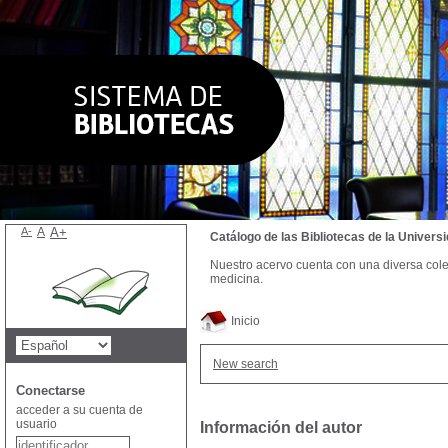
A-
A
A+
Catálogo de las Bibliotecas de la Univer
Nuestro acervo cuenta con una diversa colecc
medicina.
Inicio
New search
Conectarse
acceder a su cuenta de
usuario
Información del autor