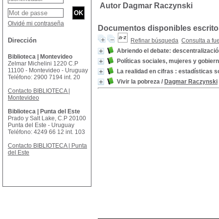
Autor Dagmar Raczynski
Olvidé mi contraseña
Documentos disponibles escritos
Dirección
Refinar búsqueda
Consulta a fu
Abriendo el debate: descentralizació
Biblioteca | Montevideo
Políticas sociales, mujeres y gobiern
Zelmar Michelini 1220 C.P
11100 - Montevideo - Uruguay
La realidad en cifras : estadísticas s
Teléfono: 2900 7194 int. 20
Vivir la pobreza
/
Dagmar Raczynski
Contacto BIBLIOTECA |
Montevideo
Biblioteca | Punta del Este
Prado y Salt Lake, C.P 20100
Punta del Este - Uruguay
Teléfono: 4249 66 12 int. 103
Contacto BIBLIOTECA | Punta
del Este