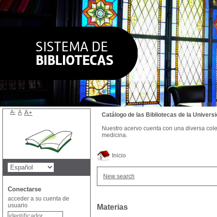
A-
A
A+
Catálogo de las Bibliotecas de la Univer
Nuestro acervo cuenta con una diversa colecc
medicina.
Inicio
New search
Conectarse
acceder a su cuenta de
usuario
Materias