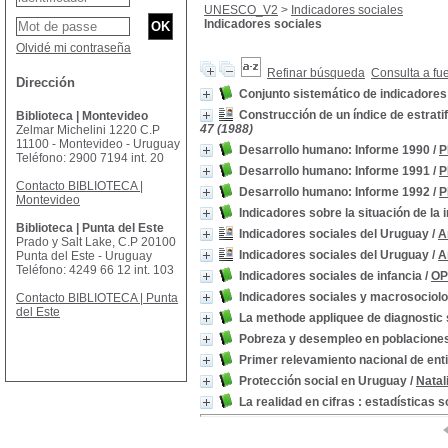
UNESCO_V2
>
Indicadores sociales
Indicadores sociales
Olvidé mi contraseña
Refinar búsqueda
Consulta a fu
Dirección
Conjunto sistemático de indicadores
Construcción de un índice de estrati
Biblioteca | Montevideo
47 (1988)
Zelmar Michelini 1220 C.P
11100 - Montevideo - Uruguay
Desarrollo humano: Informe 1990
/
P
Teléfono: 2900 7194 int. 20
Desarrollo humano: Informe 1991
/
P
Contacto BIBLIOTECA |
Desarrollo humano: Informe 1992
/
P
Montevideo
Indicadores sobre la situación de la 
Biblioteca | Punta del Este
Indicadores sociales del Uruguay
/
A
Prado y Salt Lake, C.P 20100
Indicadores sociales del Uruguay
/
A
Punta del Este - Uruguay
Teléfono: 4249 66 12 int. 103
Indicadores sociales de infancia
/
OP
Indicadores sociales y macrosociolo
Contacto BIBLIOTECA | Punta
del Este
La methode appliquee de diagnostic 
Pobreza y desempleo en poblacione
Primer relevamiento nacional de en
Protección social en Uruguay
/
Natal
La realidad en cifras : estadísticas s