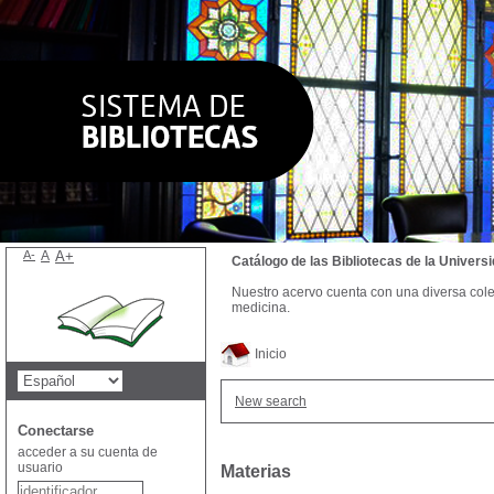
A-
A
A+
Catálogo de las Bibliotecas de la Univer
Nuestro acervo cuenta con una diversa colecc
medicina.
Inicio
New search
Conectarse
acceder a su cuenta de
usuario
Materias