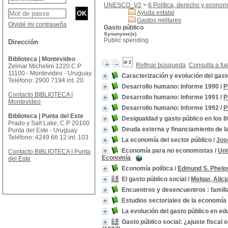
UNESCO_V2
>
6 Política, derecho y econom
Ayuda estatal
Gastos militares
Olvidé mi contraseña
Gasto público
Synonyme(s)
Public spending
Dirección
Biblioteca | Montevideo
Refinar búsqueda
Consulta a fu
Zelmar Michelini 1220 C.P
11100 - Montevideo - Uruguay
Caracterización y evolución del gast
Teléfono: 2900 7194 int. 20
Desarrollo humano: Informe 1990
/
P
Contacto BIBLIOTECA |
Desarrollo humano: Informe 1991
/
P
Montevideo
Desarrollo humano: Informe 1992
/
P
Biblioteca | Punta del Este
Desigualdad y gasto público en los 8
Prado y Salt Lake, C.P 20100
Deuda externa y financiamiento de l
Punta del Este - Uruguay
Teléfono: 4249 66 12 int. 103
La economía del sector público
/
Jose
Economía para no economistas
/
Uni
Contacto BIBLIOTECA | Punta
Economía
del Este
Economía política
/
Edmund S. Phelp
El gasto público social
/
Melgar, Alici
Encuentros y desencuentros : familia
Estudios sectoriales de la economía
La evolución del gasto público en ed
Gasto público social: ¿ajuste fiscal 