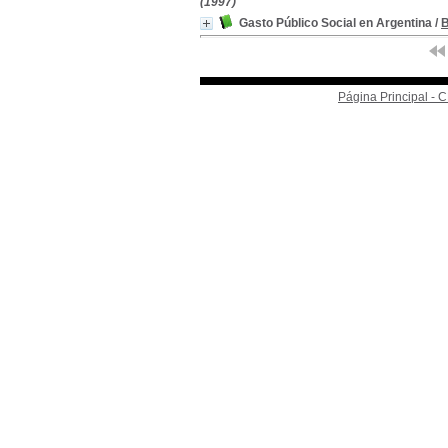
(1997)
Gasto Público Social en Argentina
/
B
Página Principal -