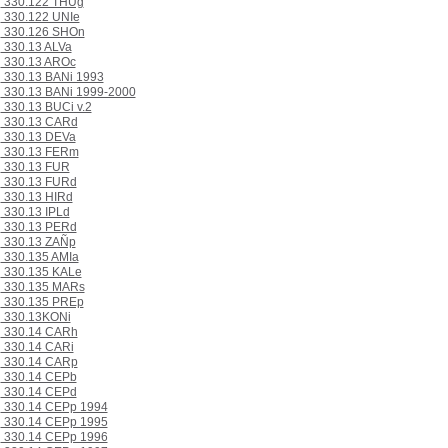
330.122 THUg
330.122 UNIe
330.126 SHOn
330.13 ALVa
330.13 AROc
330.13 BANi 1993
330.13 BANi 1999-2000
330.13 BUCi v.2
330.13 CARd
330.13 DEVa
330.13 FERm
330.13 FUR
330.13 FURd
330.13 HIRd
330.13 IPLd
330.13 PERd
330.13 ZAÑp
330.135 AMIa
330.135 KALe
330.135 MARs
330.135 PREp
330.13KONi
330.14 CARh
330.14 CARi
330.14 CARp
330.14 CEPb
330.14 CEPd
330.14 CEPp 1994
330.14 CEPp 1995
330.14 CEPp 1996