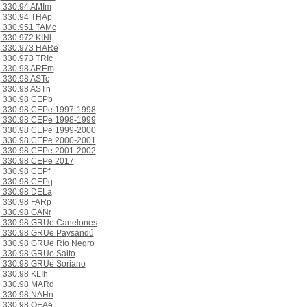
330.94 AMIm
330.94 THAp
330.951 TAMc
330.972 KINl
330.973 HARe
330.973 TRIc
330.98 AREm
330.98 ASTc
330.98 ASTn
330.98 CEPb
330.98 CEPe 1997-1998
330.98 CEPe 1998-1999
330.98 CEPe 1999-2000
330.98 CEPe 2000-2001
330.98 CEPe 2001-2002
330.98 CEPe 2017
330.98 CEPf
330.98 CEPq
330.98 DELa
330.98 FARp
330.98 GANr
330.98 GRUe Canelones
330.98 GRUe Paysandú
330.98 GRUe Río Negro
330.98 GRUe Salto
330.98 GRUe Soriano
330.98 KLIh
330.98 MARd
330.98 NAHn
330.98 OEAe