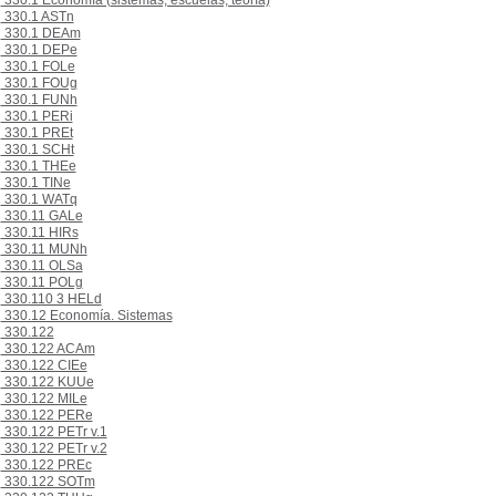
330.1 Economía (sistemas, escuelas, teoría)
330.1 ASTn
330.1 DEAm
330.1 DEPe
330.1 FOLe
330.1 FOUg
330.1 FUNh
330.1 PERi
330.1 PREt
330.1 SCHt
330.1 THEe
330.1 TINe
330.1 WATq
330.11 GALe
330.11 HIRs
330.11 MUNh
330.11 OLSa
330.11 POLg
330.110 3 HELd
330.12 Economía. Sistemas
330.122
330.122 ACAm
330.122 CIEe
330.122 KUUe
330.122 MILe
330.122 PERe
330.122 PETr v.1
330.122 PETr v.2
330.122 PREc
330.122 SOTm