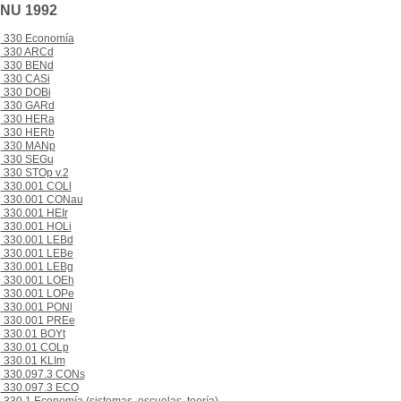
PNU 1992
330 Economía
330 ARCd
330 BENd
330 CASi
330 DOBi
330 GARd
330 HERa
330 HERb
330 MANp
330 SEGu
330 STOp v.2
330.001 COLl
330.001 CONau
330.001 HEIr
330.001 HOLi
330.001 LEBd
330.001 LEBe
330.001 LEBg
330.001 LOEh
330.001 LOPe
330.001 PONl
330.001 PREe
330.01 BOYt
330.01 COLp
330.01 KLIm
330.097.3 CONs
330.097.3 ECO