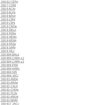
330.62 CEPp
330.7 CONt
330.9 ACAr
330.9 ALVp
330.9 BAUr
330.9 CIPd
330.9 CIPe
330.9 CROe
330.9 DELn
330.9 FERe
330.9 HENp
330.9 KENh
330.9 PASe
330.9 SARr
330.9 VILc
330.904 BALp
330.904 CARh v.1
330.904 CARh v.2
330.904 FISh
330.904 HARc
330.904 HIS
330.904 JACi
330.91 ANDp
330.91 ARAd
330.91 CALh
330.91 CHOp
330.91 FLOc
330.91 KRUd
330.91 MARr
330.917 JACc