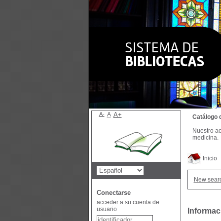
A-
A
A+
Catálogo 
Nuestro ac
medicina.
Inicio
New sear
Conectarse
acceder a su cuenta de
usuario
Informac