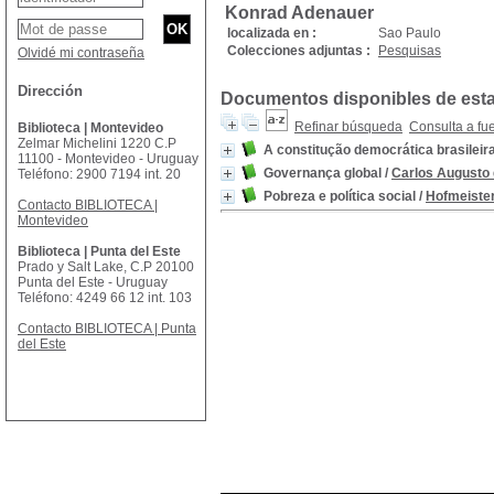
Konrad Adenauer
localizada en :
Sao Paulo
Colecciones adjuntas :
Pesquisas
Olvidé mi contraseña
Dirección
Documentos disponibles de esta 
Refinar búsqueda
Consulta a fu
Biblioteca | Montevideo
Zelmar Michelini 1220 C.P
A constitução democrática brasileir
11100 - Montevideo - Uruguay
Governança global
/
Carlos Augusto
Teléfono: 2900 7194 int. 20
Pobreza e política social
/
Hofmeister
Contacto BIBLIOTECA |
Montevideo
Biblioteca | Punta del Este
Prado y Salt Lake, C.P 20100
Punta del Este - Uruguay
Teléfono: 4249 66 12 int. 103
Contacto BIBLIOTECA | Punta
del Este