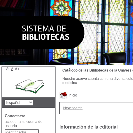
A-
A
A+
Catálogo de las Bibliotecas de la Univer
Nuestro acervo cuenta con una diversa colecc
medicina.
Inicio
New search
Conectarse
acceder a su cuenta de
usuario
Información de la editorial