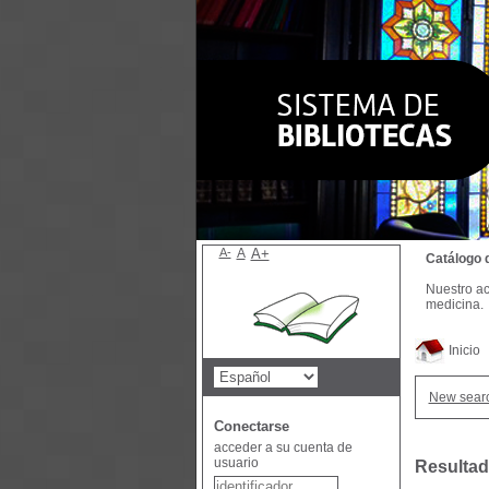
A-
A
A+
Catálogo 
Nuestro ac
medicina.
Inicio
New sear
Conectarse
acceder a su cuenta de
usuario
Resultad