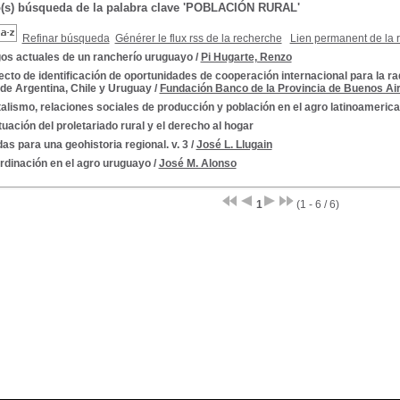
o(s) búsqueda de la palabra clave 'POBLACIÓN RURAL'
Refinar búsqueda
Générer le flux rss de la recherche
Lien permanent de la 
os actuales de un rancherío uruguayo
/
Pi Hugarte, Renzo
cto de identificación de oportunidades de cooperación internacional para la 
 de Argentina, Chile y Uruguay
/
Fundación Banco de la Provincia de Buenos Ai
alismo, relaciones sociales de producción y población en el agro latinoameric
tuación del proletariado rural y el derecho al hogar
as para una geohistoria regional. v. 3
/
José L. Llugain
rdinación en el agro uruguayo
/
José M. Alonso
1
(1 - 6 / 6)