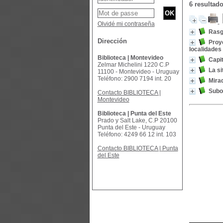
6 resultad
Olvidé mi contraseña
Rasg
Dirección
Proye
localidades
Biblioteca | Montevideo
Capit
Zelmar Michelini 1220 C.P
La si
11100 - Montevideo - Uruguay
Teléfono: 2900 7194 int. 20
Mirad
Subo
Contacto BIBLIOTECA |
Montevideo
Biblioteca | Punta del Este
Prado y Salt Lake, C.P 20100
Punta del Este - Uruguay
Teléfono: 4249 66 12 int. 103
Contacto BIBLIOTECA | Punta
del Este