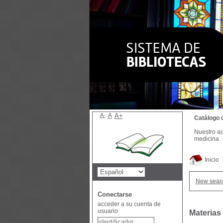
A-
A
A+
Catálogo 
Nuestro ac
medicina.
Inicio
New sear
Conectarse
acceder a su cuenta de
usuario
Materias