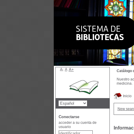
A-
A
A+
Catálogo 
Nuestro ac
medicina.
Inicio
New sear
Conectarse
acceder a su cuenta de
usuario
Informac