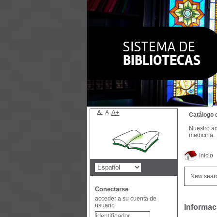
A-
A
A+
Catálogo 
Nuestro ac
medicina.
Inicio
New sear
Conectarse
acceder a su cuenta de
usuario
Informac