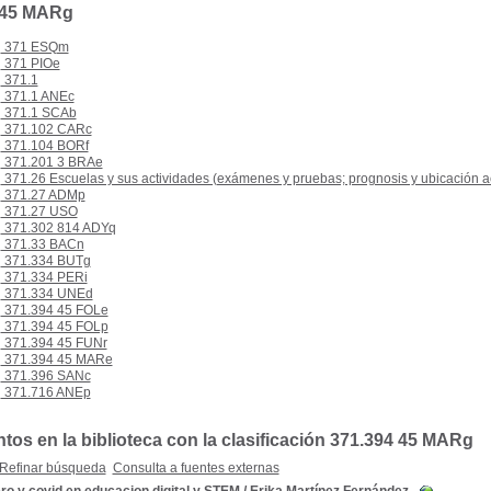
 45 MARg
371 ESQm
371 PIOe
371.1
371.1 ANEc
371.1 SCAb
371.102 CARc
371.104 BORf
371.201 3 BRAe
371.26 Escuelas y sus actividades (exámenes y pruebas; prognosis y ubicación 
371.27 ADMp
371.27 USO
371.302 814 ADYq
371.33 BACn
371.334 BUTg
371.334 PERi
371.334 UNEd
371.394 45 FOLe
371.394 45 FOLp
371.394 45 FUNr
371.394 45 MARe
371.396 SANc
371.716 ANEp
os en la biblioteca con la clasificación 371.394 45 MARg
Refinar búsqueda
Consulta a fuentes externas