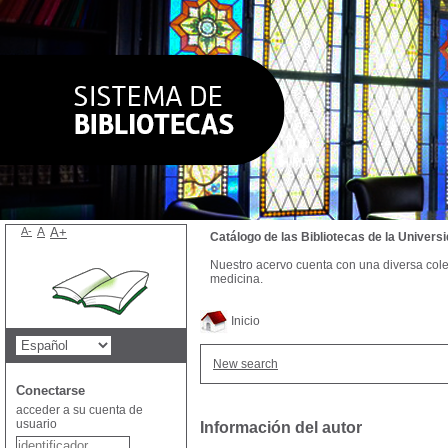
A-
A
A+
Catálogo de las Bibliotecas de la Univer
Nuestro acervo cuenta con una diversa colecc
medicina.
Inicio
New search
Conectarse
acceder a su cuenta de
usuario
Información del autor