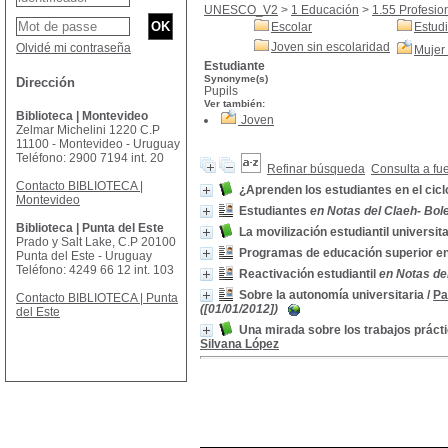
UNESCO_V2
>
1 Educación
>
1.55 Profesio
Escolar
Estudi
Joven sin escolaridad
Olvidé mi contraseña
Mujer
Estudiante
Synonyme(s)
Dirección
Pupils
Ver también:
Biblioteca | Montevideo
Joven
Zelmar Michelini 1220 C.P
11100 - Montevideo - Uruguay
Teléfono: 2900 7194 int. 20
Refinar búsqueda
Consulta a fu
Contacto BIBLIOTECA |
¿Aprenden los estudiantes en el cic
Montevideo
Estudiantes
en Notas del Claeh- Bolet
Biblioteca | Punta del Este
La movilización estudiantil universita
Prado y Salt Lake, C.P 20100
Programas de educación superior en
Punta del Este - Uruguay
Teléfono: 4249 66 12 int. 103
Reactivación estudiantil
en Notas del
Sobre la autonomía universitaria
/
Pa
Contacto BIBLIOTECA | Punta
([01/01/2012])
del Este
Una mirada sobre los trabajos práct
Silvana López