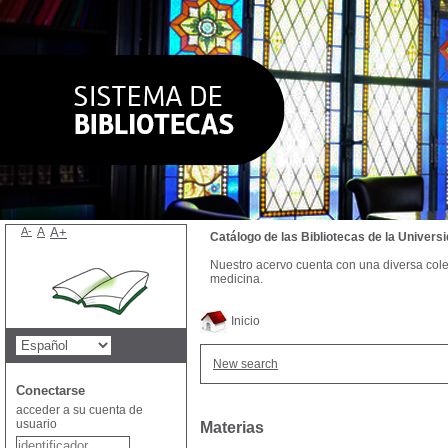
A-
A
A+
Catálogo de las Bibliotecas de la Univer
Nuestro acervo cuenta con una diversa colecc
medicina.
Inicio
New search
Conectarse
acceder a su cuenta de
usuario
Materias