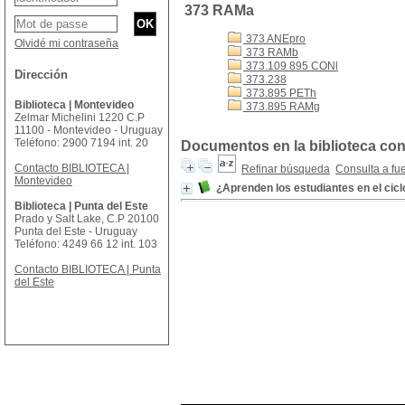
373 RAMa
373 ANEpro
Olvidé mi contraseña
373 RAMb
373.109 895 CONl
Dirección
373.238
373.895 PETh
Biblioteca | Montevideo
373.895 RAMg
Zelmar Michelini 1220 C.P
11100 - Montevideo - Uruguay
Teléfono: 2900 7194 int. 20
Documentos en la biblioteca con
Contacto BIBLIOTECA |
Refinar búsqueda
Consulta a fu
Montevideo
¿Aprenden los estudiantes en el cic
Biblioteca | Punta del Este
Prado y Salt Lake, C.P 20100
Punta del Este - Uruguay
Teléfono: 4249 66 12 int. 103
Contacto BIBLIOTECA | Punta
del Este