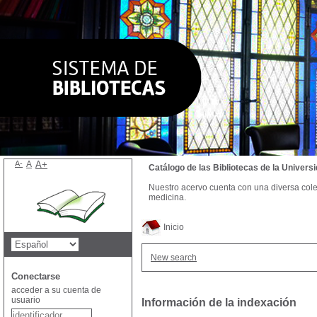
A-
A
A+
Catálogo de las Bibliotecas de la Univer
Nuestro acervo cuenta con una diversa colecc
medicina.
Inicio
New search
Conectarse
acceder a su cuenta de
usuario
Información de la indexación