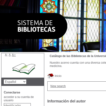
A-
A
A+
Catálogo de las Bibliotecas de la Univer
Nuestro acervo cuenta con una diversa colecc
medicina.
Inicio
New search
Conectarse
acceder a su cuenta de
usuario
Información del autor