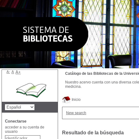
A-
A
A+
Catálogo de las Bibliotecas de la Univer
Nuestro acervo cuenta con una diversa colecc
medicina.
Inicio
New search
Conectarse
acceder a su cuenta de
usuario
Resultado de la búsqueda