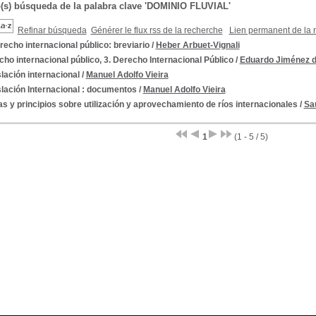
o(s) búsqueda de la palabra clave 'DOMINIO FLUVIAL'
Refinar búsqueda
Générer le flux rss de la recherche
Lien permanent de la 
recho internacional público: breviario
/
Heber Arbuet-Vignali
ho internacional público, 3. Derecho Internacional Público
/
Eduardo Jiménez 
lación internacional
/
Manuel Adolfo Vieira
lación Internacional : documentos
/
Manuel Adolfo Vieira
s y principios sobre utilización y aprovechamiento de ríos internacionales
/
Sa
1
(1 - 5 / 5)