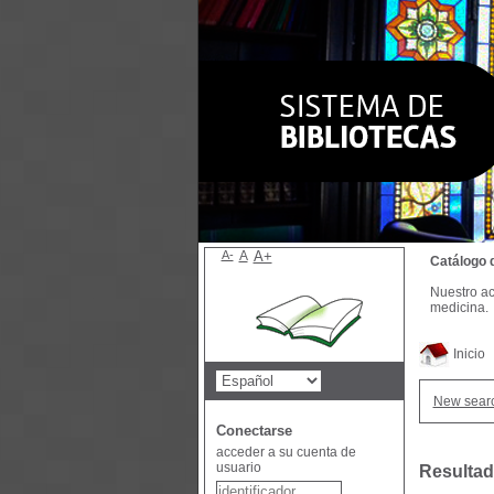
A-
A
A+
Catálogo 
Nuestro ac
medicina.
Inicio
New sear
Conectarse
acceder a su cuenta de
usuario
Resultad