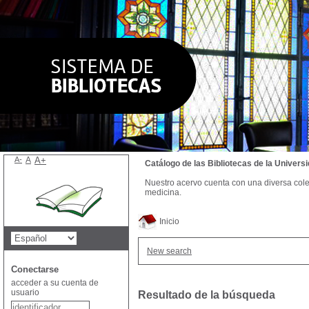
A-
A
A+
Catálogo de las Bibliotecas de la Univer
Nuestro acervo cuenta con una diversa colecc
medicina.
Inicio
New search
Conectarse
acceder a su cuenta de
usuario
Resultado de la búsqueda