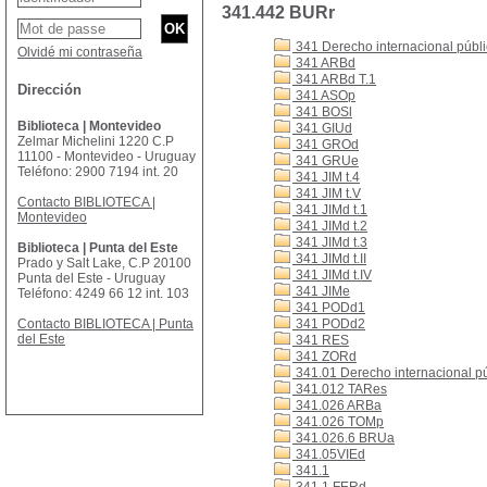
341.442 BURr
341 Derecho internacional públ
Olvidé mi contraseña
341 ARBd
341 ARBd T.1
Dirección
341 ASOp
341 BOSl
Biblioteca | Montevideo
341 GIUd
Zelmar Michelini 1220 C.P
341 GROd
11100 - Montevideo - Uruguay
341 GRUe
Teléfono: 2900 7194 int. 20
341 JIM t.4
341 JIM t.V
Contacto BIBLIOTECA |
341 JIMd t.1
Montevideo
341 JIMd t.2
341 JIMd t.3
Biblioteca | Punta del Este
341 JIMd t.II
Prado y Salt Lake, C.P 20100
341 JIMd t.IV
Punta del Este - Uruguay
341 JIMe
Teléfono: 4249 66 12 int. 103
341 PODd1
Contacto BIBLIOTECA | Punta
341 PODd2
del Este
341 RES
341 ZORd
341.01 Derecho internacional públ
341.012 TARes
341.026 ARBa
341.026 TOMp
341.026.6 BRUa
341.05VIEd
341.1