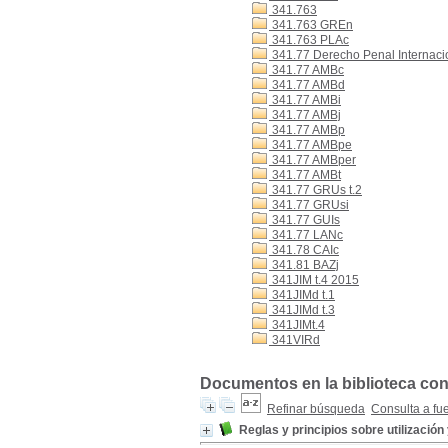
341.763
341.763 GREn
341.763 PLAc
341.77 Derecho Penal Internaci
341.77 AMBc
341.77 AMBd
341.77 AMBi
341.77 AMBj
341.77 AMBp
341.77 AMBpe
341.77 AMBper
341.77 AMBt
341.77 GRUs t.2
341.77 GRUsi
341.77 GUIs
341.77 LANc
341.78 CAIc
341.81 BAZj
341JIM t.4 2015
341JIMd t.1
341JIMd t.3
341JIMt.4
341VIRd
Documentos en la biblioteca con
Refinar búsqueda
Consulta a fu
Reglas y principios sobre utilizació