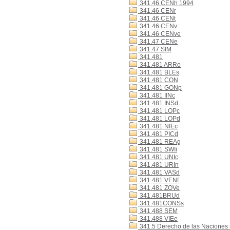
341.46 CENh 1994
341.46 CENr
341.46 CENt
341.46 CENv
341.46 CENve
341.47 CENe
341.47 SIM
341.481
341.481 ARRo
341.481 BLEs
341.481 CON
341.481 GONp
341.481 IINc
341.481 INSd
341.481 LOPc
341.481 LOPd
341.481 NIEc
341.481 PICd
341.481 REAg
341.481 SWIi
341.481 UNIc
341.481 URIn
341.481 VASd
341.481 VENf
341.481 ZOVe
341.481BRUd
341.481CONSs
341.488 SEM
341.488 VIEe
341.5 Derecho de las Naciones (D