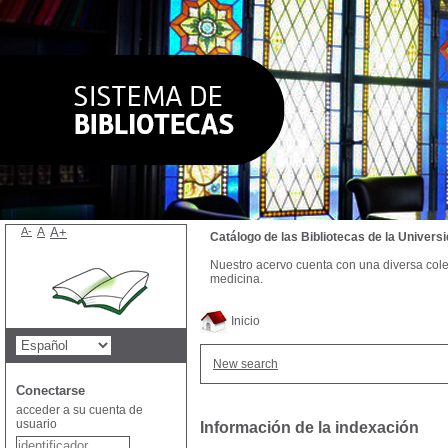
A-
A
A+
Catálogo de las Bibliotecas de la Univer
Nuestro acervo cuenta con una diversa colecc
medicina.
Inicio
New search
Conectarse
acceder a su cuenta de
usuario
Información de la indexación