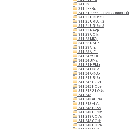
341.1 FERd
341.19
341.1FERp
341.2 Derecho Internacional Púb
341.21 URUc t.1
341.21 URUc t.2
341.21 URUc t.3
341.22 NAVp
341.23 COTc
341.23 MIGp
341.23 NACc
341.23 VIEn
341.23 VIEo
341.24 ASOi
341.24 JIMa
341.24 NÊMo
341.24 ORGf
341.24 ORGo
341.24 URUo
341.242 COMt
341.242 ROBe
341.242.2 LOUo
341.248
341.248 ABRm
341.248 ALAa
341.248 BASs
341.248 BENm
341.248 COMu
341.248 CONr
341.248 DURe