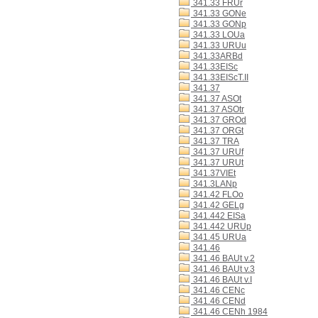
341.33 FRUr
341.33 GONe
341.33 GONp
341.33 LOUa
341.33 URUu
341.33ARBd
341.33EISc
341.33EIScT.II
341.37
341.37 ASOt
341.37 ASOtr
341.37 GROd
341.37 ORGt
341.37 TRA
341.37 URUf
341.37 URUt
341.37VIEt
341.3LANp
341.42 FLOo
341.42 GELg
341.442 EISa
341.442 URUp
341.45 URUa
341.46
341.46 BAUt v.2
341.46 BAUt v.3
341.46 BAUt v.I
341.46 CENc
341.46 CENd
341.46 CENh 1984