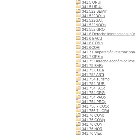
341.5 URUl
341.5 URUo
341.522 SEMm
341.522BOLa
341.522GAIt
341.522NOOa
341.552 GROr
341.6 Derecho internacional púb
341.6 BACd
341.6 COMp
341.6CORl
341.7 Cooperación internaciona
341.7 OPEm
341.75 Derecho económico inte
341.75 BARr
341.75 COLa
341.752 ASTi
341.754 Turismo
341.754 DURt
341.754 FACd
341.754 ORGl
341.754 PAOo
341.754 PROp
341.756.7 COSo
341.756.7 LORd
341.76 COMc
341.76 COMp
341.76 CON
341.76 NOR
341.76 VIEc