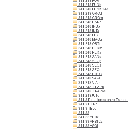
341.248 FOR
341.248 FUNh
341.248 FUNh 2ed
341.248 GROd
341.248 GROm
341.248 HARr
341.248 INSp
341.248 INTa
341.248 LEY
341.248 MAGu
341.248 ORTr
341.248 PERm
341.248 PERs
341.248 SANu
341.248 SECp
341.248 SECs
341.248 SECt
341.248 URUs
341.248 VAZe
341.248 VIAp
341.248.1 PARa
341.248.1 PARas
341.248JUTc
341.3 Relaciones entre Estados
341.3 CENn
341.3 TELd
341.33
341.33 ARBc
341.33 ARBl t.2
341.33 ASOi