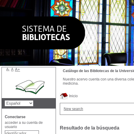
A-
A
A+
Catálogo de las Bibliotecas de la Univer
Nuestro acervo cuenta con una diversa colecc
medicina.
Inicio
New search
Conectarse
acceder a su cuenta de
usuario
Resultado de la búsqueda