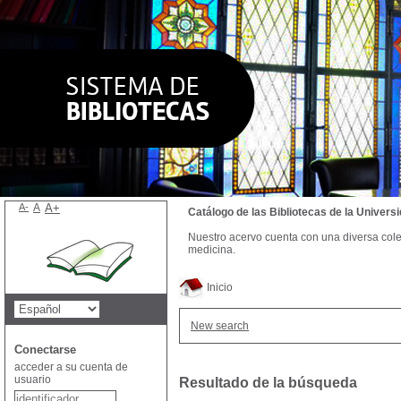
A-
A
A+
Catálogo de las Bibliotecas de la Univer
Nuestro acervo cuenta con una diversa colecc
medicina.
Inicio
New search
Conectarse
acceder a su cuenta de
usuario
Resultado de la búsqueda