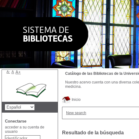
A-
A
A+
Catálogo de las Bibliotecas de la Univer
Nuestro acervo cuenta con una diversa colecc
medicina.
Inicio
New search
Conectarse
acceder a su cuenta de
usuario
Resultado de la búsqueda