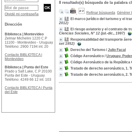
8 resultado(s) búsqueda de la palabr
Refinar búsqueda
Générer l
Olvidé mi contraseña
El marco jurídico del turismo y el tr
2012)
Dirección
El riesgo aviatorio y el contrato de 
Ciencias Sociales, N° 12 (jul.-dic., 1997)
Biblioteca | Montevideo
Zelmar Michelini 1220 C.P
Responsabilidad del transporte áere
11100 - Montevideo - Uruguay
set 1952)
Teléfono: 2900 7194 int. 20
Derecho del Turismo
/
Julio Facal
Contacto BIBLIOTECA |
Código Aeronáutico
/
Uruguay. Poder
Montevideo
Código Aeronáutico de la República 
Biblioteca | Punta del Este
Tratado de derecho aeronáutico, 1. 
Prado y Salt Lake, C.P 20100
Tratado de derecho aeronáutico, 2. 
Punta del Este - Uruguay
Teléfono: 4249 66 12 int. 103
Contacto BIBLIOTECA | Punta
del Este