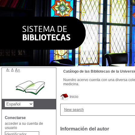
A-
A
A+
Catálogo de las Bibliotecas de la Univer
Nuestro acervo cuenta con una diversa colecc
medicina.
Inicio
New search
Conectarse
acceder a su cuenta de
usuario
Información del autor