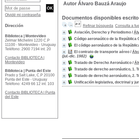
Autor Álvaro Bauzá Araujo
Olvidé mi contraseña
Documentos disponibles escritos
Dirección
Refinar búsqueda
Consulta a fu
Aviación, Derecho y Periodismo
/
Ál
Biblioteca | Montevideo
Código aeronaútico de la República 
Zelmar Michelini 1220 C.P
11100 - Montevideo - Uruguay
El código aeronáutico de la Repúblic
Teléfono: 2900 7194 int. 20
El contrato de transporte aéreo
/
Álv
(jul.-dic. 1982)
Contacto BIBLIOTECA |
Montevideo
Tratado de Derecho Aeronáutico
/
Ál
Tratado de derecho aeronáutico, 1. 
Biblioteca | Punta del Este
Prado y Salt Lake, C.P 20100
Tratado de derecho aeronáutico, 2. 
Punta del Este - Uruguay
Unificación legislativa, doctrinal y
Teléfono: 4249 66 12 int. 103
Contacto BIBLIOTECA | Punta
del Este