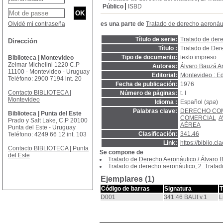
Público
ISBD
Olvidé mi contraseña
es una parte de
Tratado de derecho aeronáut
Título de serie:
Tratado de der
Dirección
Título :
Tratado de Der
Tipo de documento:
texto impreso
Biblioteca | Montevideo
Zelmar Michelini 1220 C.P
Autores:
Álvaro Bauzá A
11100 - Montevideo - Uruguay
Editorial:
Montevideo : Ed
Teléfono: 2900 7194 int. 20
Fecha de publicación:
1976
Contacto BIBLIOTECA |
Número de páginas:
t. I
Montevideo
Idioma :
Español (
spa
)
Palabras clave:
DERECHO CO
Biblioteca | Punta del Este
COMERCIAL
A
Prado y Salt Lake, C.P 20100
AÉREA
Punta del Este - Uruguay
Clasificación:
341.46
Teléfono: 4249 66 12 int. 103
Link:
https://biblio.
Contacto BIBLIOTECA | Punta
Se compone de
del Este
Tratado de Derecho Aeronáutico
/
Álvaro 
Tratado de derecho aeronáutico, 2. Trata
Ejemplares (1)
Código de barras
Signatura
T
D001
341.46 BAUt v.1
L