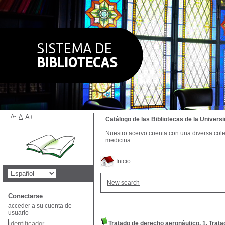
A-
A
A+
Catálogo de las Bibliotecas de la Univer
Nuestro acervo cuenta con una diversa colecc
medicina.
Inicio
New search
Conectarse
acceder a su cuenta de
usuario
Tratado de derecho aeronáutico, 1. Trat