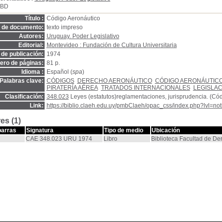
SBD
Título :
Código Aeronáutico
o de documento:
texto impreso
Autores:
Uruguay. Poder Legislativo
Editorial:
Montevideo : Fundación de Cultura Universitaria
de publicación:
1974
ro de páginas:
81 p.
Idioma :
Español (
spa
)
Palabras clave:
CÓDIGOS
DERECHO AERONÁUTICO
CÓDIGO AERONÁUTIC
PIRATERÍA AÉREA
TRATADOS INTERNACIONALES
LEGISLA
Clasificación:
348.023
Leyes (estatutos)reglamentaciones, jurisprudencia. (Có
Link:
https://biblio.claeh.edu.uy/pmbClaeh/opac_css/index.php?lvl=no
es (1)
barras
Signatura
Tipo de medio
Ubicación
CAE 348.023 URU 1974
Libro
Biblioteca Facultad de De