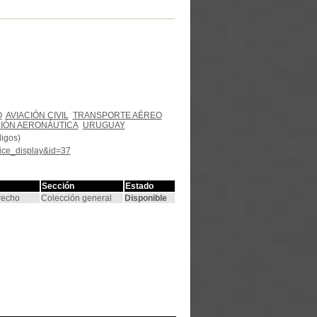
O
AVIACIÓN CIVIL
TRANSPORTE AÉREO
CIÓN AERONÁUTICA
URUGUAY
digos)
tice_display&id=37
Sección
Estado
recho
Colección general
Disponible