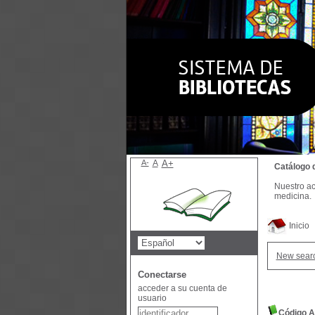
A-
A
A+
Catálogo 
Nuestro ac
medicina.
Inicio
New sear
Conectarse
acceder a su cuenta de
usuario
Código A