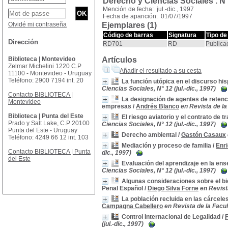
Derecho y Ciencias Sociales .
N°
Mención de fecha: jul.-dic., 1997
Fecha de aparición: 01/07/1997
Olvidé mi contraseña
Ejemplares (1)
Código de barras
Signatura
Tipo de
Dirección
RD701
RD
Publica
Biblioteca | Montevideo
Artículos
Zelmar Michelini 1220 C.P
Añadir el resultado a su cesta
11100 - Montevideo - Uruguay
Teléfono: 2900 7194 int. 20
La función utópica en el discurso hi
Ciencias Sociales, N° 12 (jul.-dic., 1997)
Contacto BIBLIOTECA |
La designación de agentes de retenci
Montevideo
empresas
/
Andrés Blanco
en Revista de la
Biblioteca | Punta del Este
El riesgo aviatorio y el contrato de 
Prado y Salt Lake, C.P 20100
Ciencias Sociales, N° 12 (jul.-dic., 1997)
Punta del Este - Uruguay
Derecho ambiental
/
Gastón Casaux
Teléfono: 4249 66 12 int. 103
Mediación y proceso de familia
/
Enr
Contacto BIBLIOTECA | Punta
dic., 1997)
del Este
Evaluación del aprendizaje en la en
Ciencias Sociales, N° 12 (jul.-dic., 1997)
Algunas consideraciones sobre el bien
Penal Español
/
Diego Silva Forne
en Revist
La población recluida en las cárcele
Campagna Cabellero
en Revista de la Facul
Control Internacional de Legalidad
/
(jul.-dic., 1997)