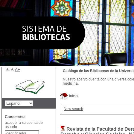
A-
A
A+
Catálogo de las Bibliotecas de la Univer
Nuestro acervo cuenta con una diversa colecc
medicina.
Inicio
New search
Conectarse
acceder a su cuenta de
usuario
Revista de la Facultad de Der