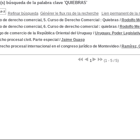
o(s) búsqueda de la palabra clave 'QUIEBRAS'
Refinar búsqueda
Générer le flux rss de la recherche
Lien permanent de la 
o de derecho comercial, 5. Curso de Derecho Comercial : Quiebras
/
Rodolfo M
o de derecho comercial, 6. Curso de derecho comercial : quiebras
/
Rodolfo Me
o de comercio de la República Oriental del Uruguay
/
Uruguay. Poder Legislati
ho procesal civil. Parte especial
/
Jaime Guasp
recho procesal internacional en el congreso jurídico de Montevideo
/
Ramírez, 
1
(1 - 5 / 5)