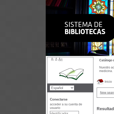
A-
A
A+
Catálogo 
Nuestro ac
medicina.
Inicio
New sear
Conectarse
acceder a su cuenta de
usuario
Resultad