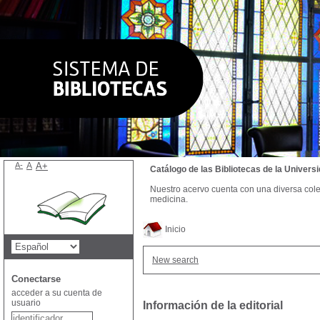
A-
A
A+
Catálogo de las Bibliotecas de la Univer
Nuestro acervo cuenta con una diversa colecc
medicina.
Inicio
New search
Conectarse
acceder a su cuenta de
usuario
Información de la editorial