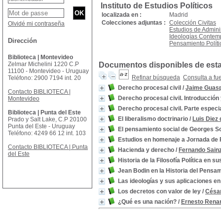
Instituto de Estudios Políticos
localizada en :
Madrid
Colecciones adjuntas :
Colección Civitas
Olvidé mi contraseña
Estudios de Admini
Ideologías Conte
Dirección
Pensamiento Políti
Biblioteca | Montevideo
Zelmar Michelini 1220 C.P
Documentos disponibles de esta 
11100 - Montevideo - Uruguay
Refinar búsqueda
Consulta a fu
Teléfono: 2900 7194 int. 20
Derecho procesal civil
/
Jaime Guas
Contacto BIBLIOTECA |
Derecho procesal civil. Introducción
Montevideo
Derecho procesal civil. Parte especi
Biblioteca | Punta del Este
El liberalismo doctrinario
/
Luis Diez 
Prado y Salt Lake, C.P 20100
Punta del Este - Uruguay
El pensamiento social de Georges S
Teléfono: 4249 66 12 int. 103
Estudios en homenaje a Jornada de
Contacto BIBLIOTECA | Punta
Hacienda y derecho
/
Fernando Sain
del Este
Historia de la Filosofía Política en s
Jean Bodin en la Historia del Pensa
Las ideologías y sus aplicaciones en 
Los decretos con valor de ley
/
César
¿Qué es una nación?
/
Ernesto Rena