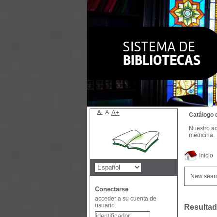
A-
A
A+
Catálogo 
Nuestro ac
medicina.
Inicio
New sear
Conectarse
acceder a su cuenta de
usuario
Resultad