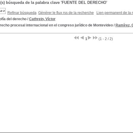
o(s) búsqueda de la palabra clave 'FUENTE DEL DERECHO'
Refinar búsqueda
Générer le flux rss de la recherche
Lien permanent de la 
ofía del derecho
/
Cathrein, Víctor
recho procesal internacional en el congreso jurídico de Montevideo
/
Ramírez, 
1
(1 - 2 / 2)