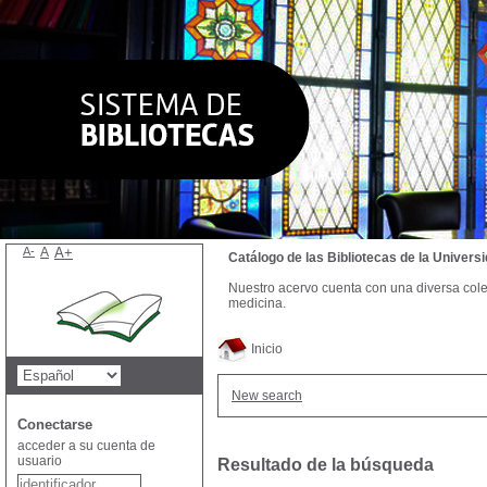
A-
A
A+
Catálogo de las Bibliotecas de la Univer
Nuestro acervo cuenta con una diversa colecc
medicina.
Inicio
New search
Conectarse
acceder a su cuenta de
usuario
Resultado de la búsqueda