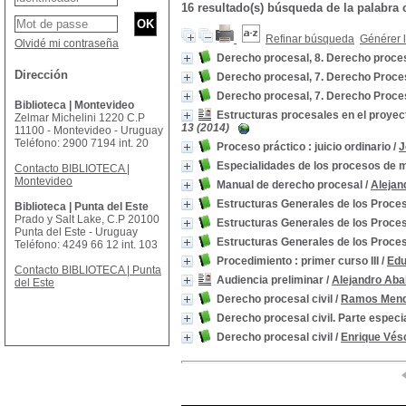
16 resultado(s) búsqueda de la palabr
Refinar búsqueda
Générer l
Olvidé mi contraseña
Derecho procesal, 8. Derecho proce
Dirección
Derecho procesal, 7. Derecho Proce
Derecho procesal, 7. Derecho Proce
Biblioteca | Montevideo
Estructuras procesales en el proyec
Zelmar Michelini 1220 C.P
13 (2014)
11100 - Montevideo - Uruguay
Teléfono: 2900 7194 int. 20
Proceso práctico : juicio ordinario
/
J
Especialidades de los procesos de m
Contacto BIBLIOTECA |
Montevideo
Manual de derecho procesal
/
Alejan
Estructuras Generales de los Proce
Biblioteca | Punta del Este
Prado y Salt Lake, C.P 20100
Estructuras Generales de los Proce
Punta del Este - Uruguay
Estructuras Generales de los Proce
Teléfono: 4249 66 12 int. 103
Procedimiento : primer curso III
/
Edu
Contacto BIBLIOTECA | Punta
Audiencia preliminar
/
Alejandro Abal
del Este
Derecho procesal civil
/
Ramos Mend
Derecho procesal civil. Parte especi
Derecho procesal civil
/
Enrique Vés