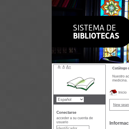
A-
A
A+
Catálogo 
Nuestro ac
medicina.
Inicio
New sear
Conectarse
acceder a su cuenta de
usuario
Informac