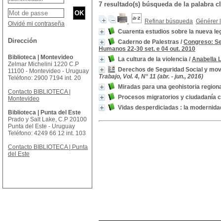
7 resultado(s) búsqueda de la palabra 
Refinar búsqueda
Générer l
Olvidé mi contraseña
Cuarenta estudios sobre la nueva le
Dirección
Caderno de Palestras
/
Congreso: Sem
Humanos 22-30 set. e 04 out. 2010
Biblioteca | Montevideo
La cultura de la violencia
/
Anabella 
Zelmar Michelini 1220 C.P
Derechos de Seguridad Social y mov
11100 - Montevideo - Uruguay
Trabajo, Vol. 4, N° 11 (abr. - jun., 2016)
Teléfono: 2900 7194 int. 20
Miradas para una geohistoria regional
Contacto BIBLIOTECA |
Procesos migratorios y ciudadanía c
Montevideo
Vidas desperdiciadas : la modernida
Biblioteca | Punta del Este
Prado y Salt Lake, C.P 20100
Punta del Este - Uruguay
Teléfono: 4249 66 12 int. 103
Contacto BIBLIOTECA | Punta
del Este