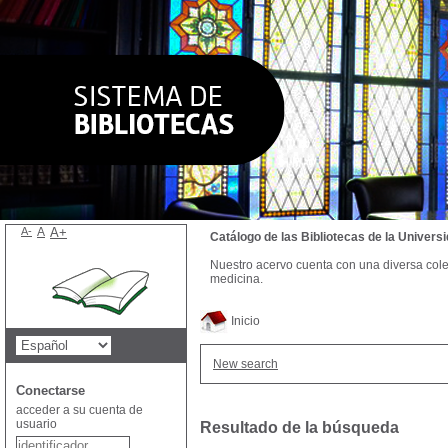
A-
A
A+
Catálogo de las Bibliotecas de la Univer
Nuestro acervo cuenta con una diversa colecc
medicina.
Inicio
New search
Conectarse
acceder a su cuenta de
usuario
Resultado de la búsqueda