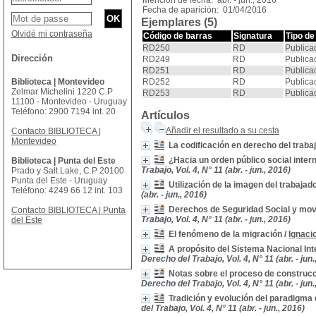
Mención de fecha: abr. - jun., 2016
Fecha de aparición: 01/04/2016
Ejemplares (5)
Olvidé mi contraseña
Código de barras
Signatura
Tipo de
RD250
RD
Publica
Dirección
RD249
RD
Publica
RD251
RD
Publica
Biblioteca | Montevideo
RD252
RD
Publica
Zelmar Michelini 1220 C.P
RD253
RD
Publica
11100 - Montevideo - Uruguay
Teléfono: 2900 7194 int. 20
Artículos
Añadir el resultado a su cesta
Contacto BIBLIOTECA |
Montevideo
La codificación en derecho del traba
¿Hacia un orden público social inter
Biblioteca | Punta del Este
Trabajo, Vol. 4, N° 11 (abr. - jun., 2016)
Prado y Salt Lake, C.P 20100
Punta del Este - Uruguay
Utilización de la imagen del trabajad
Teléfono: 4249 66 12 int. 103
(abr. - jun., 2016)
Derechos de Seguridad Social y mov
Contacto BIBLIOTECA | Punta
Trabajo, Vol. 4, N° 11 (abr. - jun., 2016)
del Este
El fenómeno de la migración
/
Ignaci
A propósito del Sistema Nacional In
Derecho del Trabajo, Vol. 4, N° 11 (abr. - jun.
Notas sobre el proceso de construcci
Derecho del Trabajo, Vol. 4, N° 11 (abr. - jun.
Tradición y evolución del paradigma 
del Trabajo, Vol. 4, N° 11 (abr. - jun., 2016)